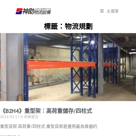
主選單
標籤：物流規劃
《B2H4》重型架：高荷重儲存/四柱式
2018-03-17
尚無留言
重型貨架:高荷重/四柱式 重型貨架是運用最為普遍的