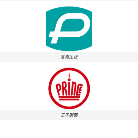
友霖生技
王子製藥