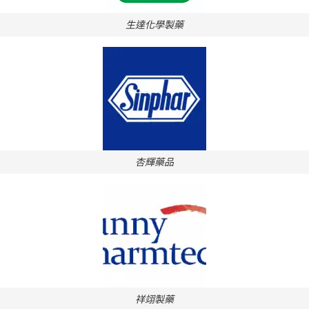
生達化學製藥
杏輝藥品
祥翊製藥