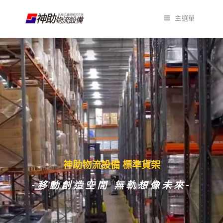
主選單
神助物流設備
倉儲規劃
-移動創造空間 無軌想像未來-