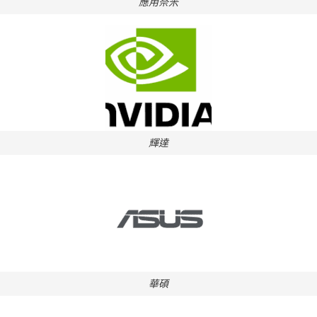
應用奈米
輝達
華碩