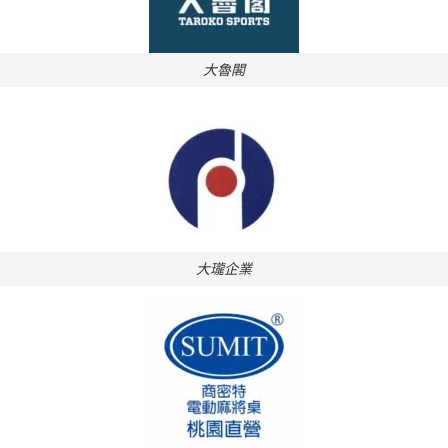
大魯閣
大瓏企業