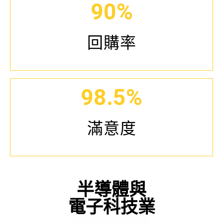
90
%
務，立志成為物流儲存領域的標竿
企業
回購率
公司概況
98.5
%
滿意度
半導體與
電子科技業