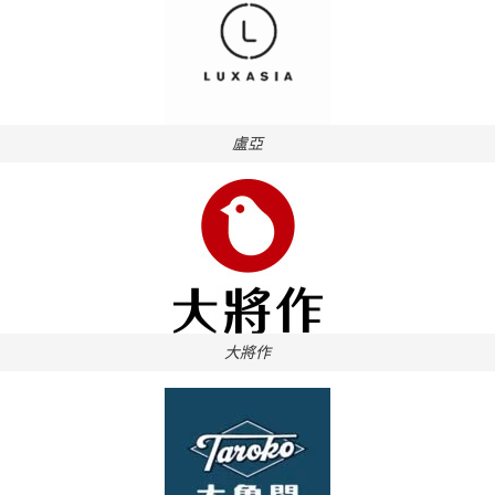
盧亞
大將作