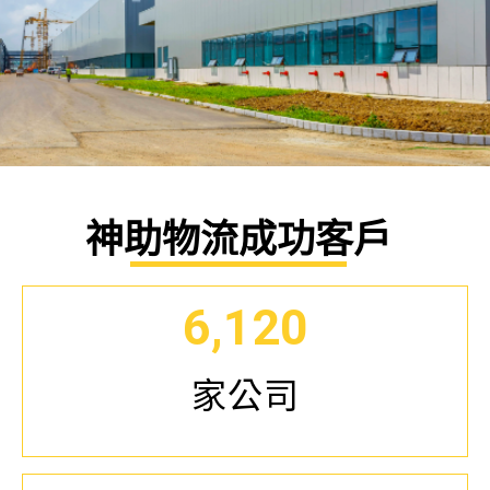
關於神助物流
神助物流成功客戶
神助物流設備公司自成立以來，始
6,120
終堅守著創新、安全、效率與可持
續性這四大核心價值，全力以赴提
供高品質、具有彈性且環境友好的
家公司
物流存儲解決方案。我們的宗旨不
僅是追求技術上的突破和卓越，更
是透過不斷的創新和卓越的客戶服