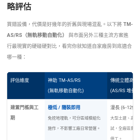
略評估
買錯設備，代價是好幾年的折舊與現場混亂。以下將
TM-
AS/RS（無軌移動自動化）
與市面另外三種主流方案進
行最現實的硬碰硬對比，看完你就知道自家廠房到底適合
哪一種：
評估維度
神助 TM-AS/RS
傳統立體高架
(無軌移動自動化)
(AS/RS 堆疊機
建置門檻與工
極低 / 隨裝即用
漫長 (6-12個月
期
免挖地埋軌，可分區域模組化
大型土建、高空
施作，不影響工廠日常營運。
試，全廠區需配
停工。