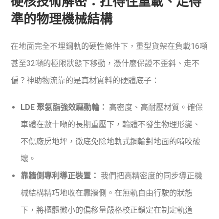
硬核技術解密：扛得住重載、走得
準的物理機械結構
在地面完全不埋鋼軌的硬性條件下，重型貨架在負載16噸
甚至32噸的極限狀態下移動，憑什麼保證不歪斜、走不
偏？神助物流靠的是真材實料的硬體底子：
LDE 聚氨酯強效驅動輪：
高密度、高耐壓材質。確保
車體在數十噸的長期重壓下，輪體不發生物理形變、
不傷廠房地坪，徹底免除地軌式鋼輪對地面的啃咬破
壞。
靠牆側專利導正裝置：
我們把高精密度的同步導正機
械結構精巧地收在靠牆側。在無軌自由行駛的狀態
下，將櫃體微小的偏移量嚴格校正鎖定在制定軌道