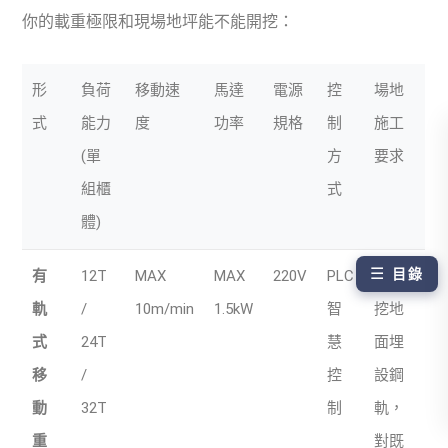
你的載重極限和現場地坪能不能開挖：
形
負荷
移動速
馬達
電源
控
場地
式
能力
度
功率
規格
制
施工
(單
方
要求
組櫃
式
體)
☰
目錄
有
12T
MAX
MAX
220V
PLC
需開
軌
/
10m/min
1.5kW
智
挖地
式
24T
慧
面埋
移
/
控
設鋼
動
32T
制
軌，
重
對既