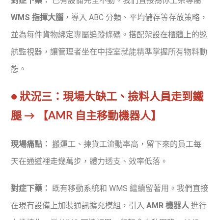
對症下藥：
已有設備完全不動。我們直接為你上架專屬
WMS 指揮大腦
，導入 ABC 分類、平均儲存等存放策略，
並為每件貨物綁定專屬追蹤條碼。搭配架設在櫃體上的巡
航監視器，讓管理者坐在中控室就能精準掌握所有物料動
態。
● 狀況三：現場大缺工、撿料人員走到鐵
腿 → 【AMR 自主移動機器人】
現場痛點：
搬運工、揀貨工流動率高，留下來的員工每
天在通道裡走幾萬步，體力透支、效率低落。
對症下藥：
既有移動系統和 WMS 繼續留著用。我們直接
在現有設備上加裝通訊擴充模組，引入
AMR 機器人
進行