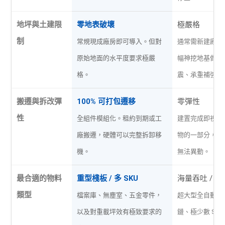
地坪與土建限
零地表破壞
極嚴格
制
常規現成廠房即可導入。但對
通常需新建廠房
原始地面的水平度要求極嚴
幅神挖地基做特
格。
震、承重補強。
搬遷與拆改彈
100% 可打包遷移
零彈性
性
全組件模組化。租約到期或工
建置完成即視為
廠搬遷，硬體可以完整拆卸移
物的一部分，拆
機。
無法異動。
最合適的物料
重型棧板 / 多 SKU
海量吞吐 / 
類型
檔案庫、無塵室、五金零件，
超大型全自動化
以及對重載坪效有極致要求的
鏈、極少數 SKU