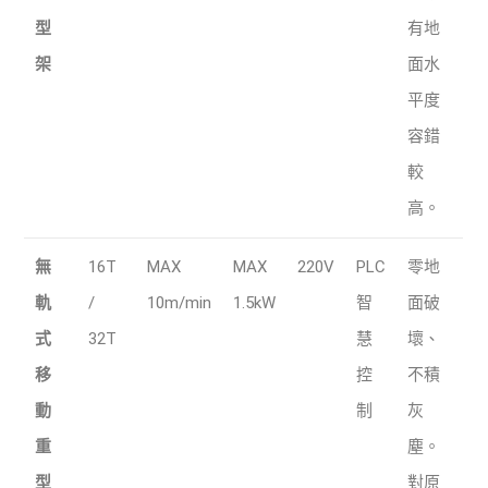
型
有地
架
面水
平度
容錯
較
高。
無
16T
MAX
MAX
220V
PLC
零地
軌
/
10m/min
1.5kW
智
面破
式
32T
慧
壞、
移
控
不積
動
制
灰
重
塵。
型
對原