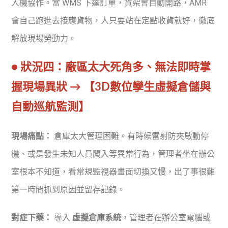
人機協作。當 WMS 下達訂單，貨架會自動開路，AMR
會自己跑進去接應貨物，人只要站在定點收貨就好，徹底
解放現場勞動力。
● 狀況四：廠區太大死角多、無法即時掌
握現場異狀 → 【3D數位孿生虛擬倉儲與
自動巡航監測】
現場痛點：
倉庫太大管理困難。有時候雷射防夾啟動停
機、或是發生未知人員闖入等異常行為，管理者坐在辦公
室根本不知道，看常規監視器畫面切換又慢，出了事很難
第一時間抓到原因並留存記錄。
對症下藥：
導入
虛擬倉庫系統
，管理者在辦公室電腦或