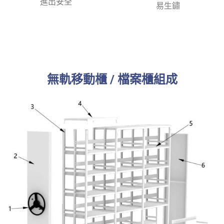
進出安全
易生鏽
無軌移動櫃 / 檔案櫃組成