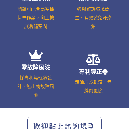
櫃體可配合高空揀
輕鬆維護環境衛
料車作業，向上擴
生，有效避免汙染
展倉儲空間
源
零故障風險
專利導正器
採專利無軌道設
無須埋設軌道，無
計，無出軌故障風
絆倒風險
險
歡迎點此諮詢規劃