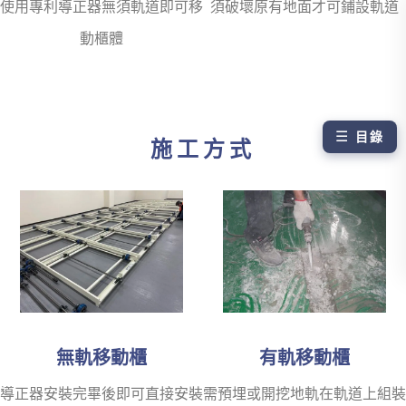
使用專利導正器無須軌道即可移
須破壞原有地面才可鋪設軌道
動櫃體
☰
目錄
施工方式
無軌移動櫃
有軌移動櫃
導正器安裝完畢後即可直接安裝
需預埋或開挖地軌在軌道上組裝