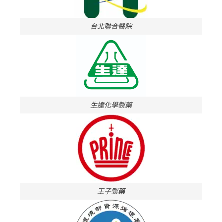
台北聯合醫院
生達化學製藥
王子製藥