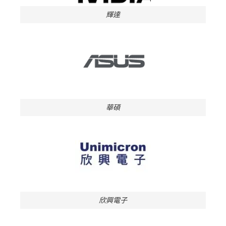
輝達
華碩
欣興電子