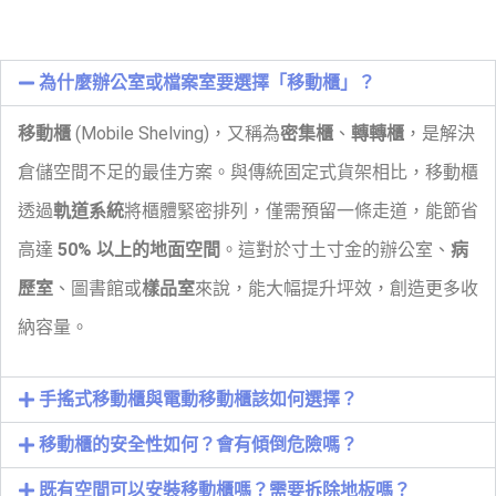
為什麼辦公室或檔案室要選擇「移動櫃」？
移動櫃
(Mobile Shelving)，又稱為
密集櫃
、
轉轉櫃
，是解決
倉儲空間不足的最佳方案。與傳統固定式貨架相比，移動櫃
透過
軌道系統
將櫃體緊密排列，僅需預留一條走道，能節省
高達
50% 以上的地面空間
。這對於寸土寸金的辦公室、
病
歷室
、圖書館或
樣品室
來說，能大幅提升坪效，創造更多收
納容量。
手搖式移動櫃與電動移動櫃該如何選擇？
移動櫃的安全性如何？會有傾倒危險嗎？
既有空間可以安裝移動櫃嗎？需要拆除地板嗎？