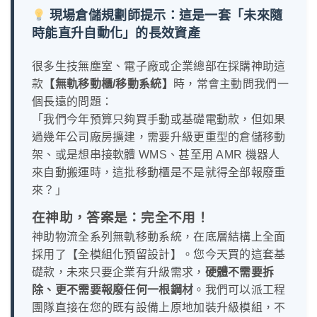
現場倉儲規劃師提示：這是一套「未來隨
時能直升自動化」的長效資產
很多生技無塵室、電子廠或企業總部在採購神助這
款
【無軌移動櫃/移動系統】
時，常會主動問我們一
個長遠的問題：
「我們今年預算只夠買手動或基礎電動款，但如果
過幾年公司廠房擴建，需要升級更重型的倉儲移動
架、或是想串接軟體 WMS、甚至用 AMR 機器人
來自動搬運時，這批移動櫃是不是就得全部報廢重
來？」
在神助，答案是：完全不用！
神助物流全系列無軌移動系統，在底層結構上全面
採用了【全模組化預留設計】。您今天買的這套基
礎款，未來只要企業有升級需求，
硬體不需要拆
除、更不需要報廢任何一根鋼材
。我們可以派工程
團隊直接在您的既有設備上原地加裝升級模組，不