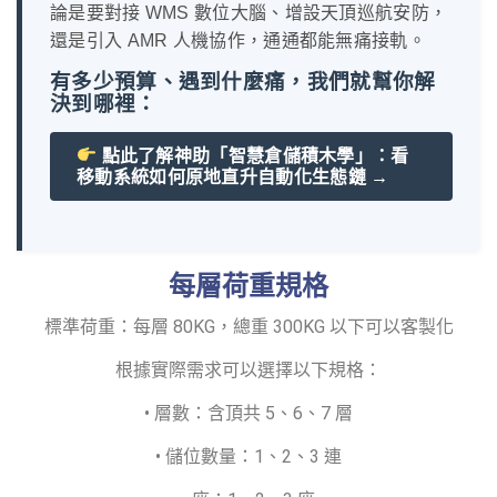
論是要對接 WMS 數位大腦、增設天頂巡航安防，
還是引入 AMR 人機協作，通通都能無痛接軌。
有多少預算、遇到什麼痛，我們就幫你解
決到哪裡：
點此了解神助「智慧倉儲積木學」：看
移動系統如何原地直升自動化生態鏈 →
每層荷重規格
標準荷重：每層 80KG，總重 300KG 以下可以客製化
根據實際需求可以選擇以下規格：
• 層數：含頂共 5、6、7 層
• 儲位數量：1、2、3 連