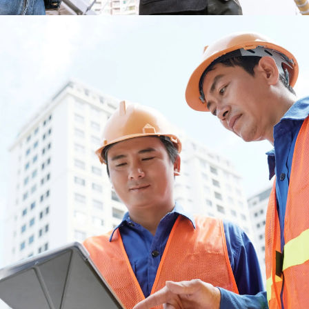
誠信
承諾五年保固並堅守
道德銷售準則，是對
產品的信心表現也是
對客戶責任的體現​