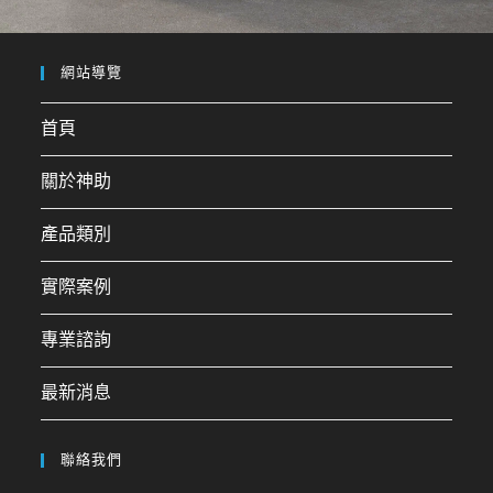
網站導覽
誠懇是我們的互動態度 誠
信是我們的運營原則 誠實
首頁
不隱瞞客戶所需之資訊
關於神助
Sincerity is our attitude in interactions, integrity is
our operational principle, and honesty entails not
產品類別
concealing information required by our customers
實際案例
專人規劃
專業諮詢
最新消息
聯絡我們