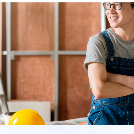
神助物流設備公司自成立以來，始
終堅守著創新、安全、效率與可持
續性這四大核心價值，全力以赴提
供高品質、具有彈性且環境友好的
物流存儲解決方案。我們的宗旨不
僅是追求技術上的突破和卓越，更
是透過不斷的創新和卓越的客戶服
務，立志成為物流儲存領域的標竿
企業