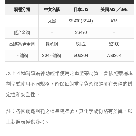
鋼種分類
中文名稱
日本 JIS
美國 AISI／SAE
–
丸鐵
SS400 (SS41)
A36
低合金鋼
–
SS490
–
高碳鋼/合金鋼
軸承鋼
SUJ2
52100
不鏽鋼
304不鏽鋼
SUS304
AISI 304
以上 4 種鋼鐵為神助經常使用之重型架材質，會依照案場規
劃型式使用不同規格，確保每組重型貨架都能擁有最佳的穩
定性和安全性。
註：各國鋼鐵規範之標準與牌號，其化學成份略有差異，以
上對照表僅供參考。