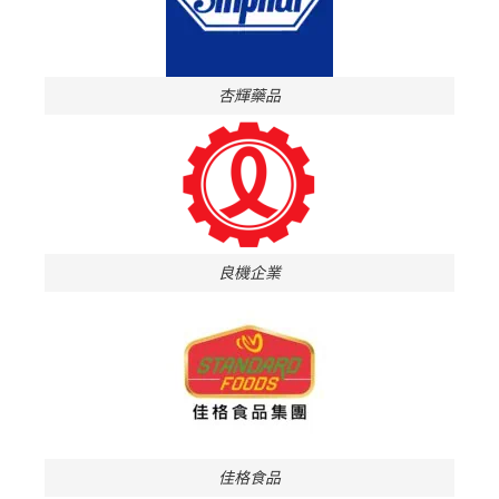
杏輝藥品
良機企業
佳格食品