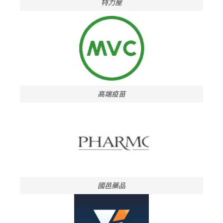
特力屋
高端疫苗
國邑藥品