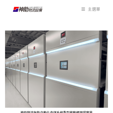
Skip
主選單
to
content
神助物流無軌自動化倉儲系統重型移動櫃現場實景