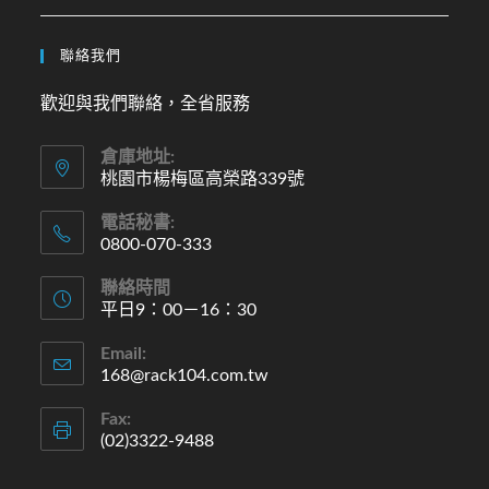
聯絡我們
歡迎與我們聯絡，全省服務
倉庫地址:
桃園市楊梅區高榮路339號
電話秘書:
0800-070-333
Opens
聯絡時間
in
平日9：00－16：30
your
Opens
Email:
application
in
168@rack104.com.tw
Opens
in
your
your
Fax:
application
application
(02)3322-9488