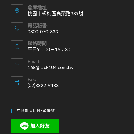
倉庫地址:
桃園市楊梅區高榮路339號
電話秘書:
0800-070-333
Opens
聯絡時間
in
平日9：00－16：30
your
Opens
Email:
application
in
168@rack104.com.tw
Opens
in
your
your
Fax:
application
application
(02)3322-9488
立刻加入LINE@帳號