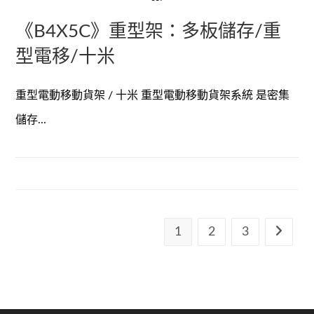
《B4X5C》重型架：多板儲存/重
型電移/十米
重型電動移動貨架 / 十米 重型電動移動貨架系統 是密集
儲存...
1
2
3
Go to th