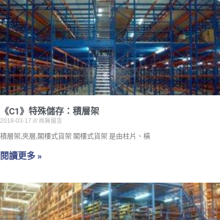
《C1》特殊儲存：積層架
2018-03-17
尚無留言
積層架,夾層,閣樓式貨架 閣樓式貨架 是由柱片、橫
閱讀更多 »