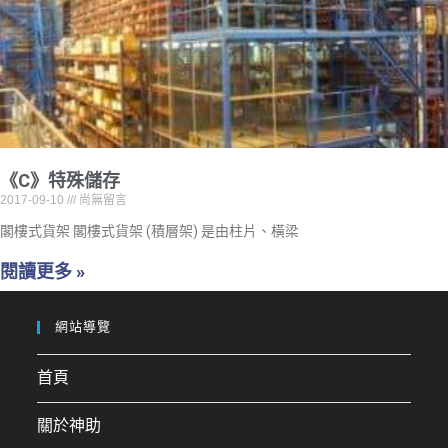
《C》特殊儲存
2017-09-10
尚無留言
閣樓式貨架 閣樓式貨架 (積層架) 是由柱片、橫梁
閱讀更多 »
網站導覽
首頁
關於神助