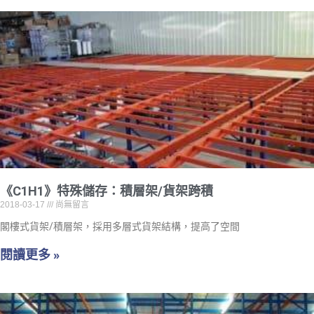
《C1H1》特殊儲存：積層架/貨架跨積
2018-03-17
尚無留言
閣樓式貨架/積層架，採用多層式貨架結構，提高了空間
閱讀更多 »