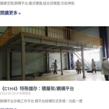
擴展空間,鋼構平台,複式樓層,組合貨櫃屋,交給神助
閱讀更多 »
《C1H4》特殊儲存：積層架/鋼構平台
2018-03-25
尚無留言
鋼構平台亦稱工作平台 鋼平台結構形式多樣，功能一應