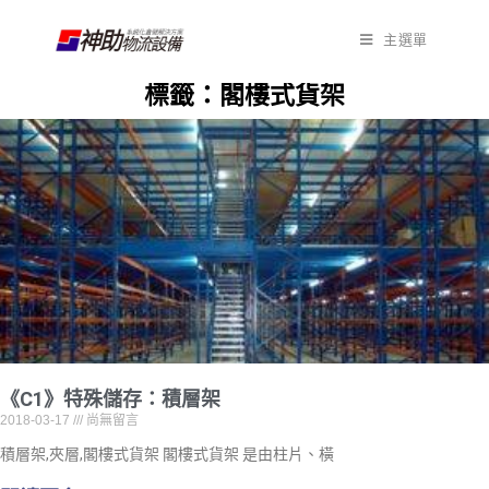
主選單
標籤：閣樓式貨架
《C1》特殊儲存：積層架
2018-03-17
尚無留言
積層架,夾層,閣樓式貨架 閣樓式貨架 是由柱片、橫