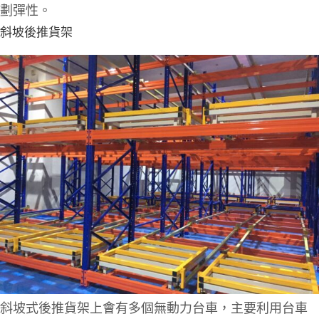
劃彈性。
斜坡後推貨架
斜坡式後推貨架上會有多個無動力台車，主要利用台車