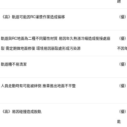
題
RC
《高》軌道可能因
灌漿作業造成徧移
（優
RC
軌道與
地面為二種不同屬性材質
易因年久熱漲冷縮造成銜接處崩
（優
裂
需定期做地面修復
環境易因崩裂處形成污染源
不因
軌道糟不易清潔
（優
人員走動時有可能被絆倒
推車進出地面不平整
（優
《高》易因碰撞造成脫軌
（優
能