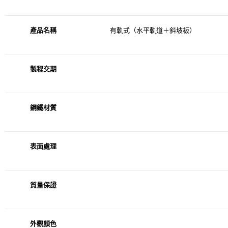
生化科技研發產業
產品名稱
有軌式（水平軌道＋斜坡板）
實績
製程交期
鋼鐵材質
表面處理
質量保證
外觀顏色