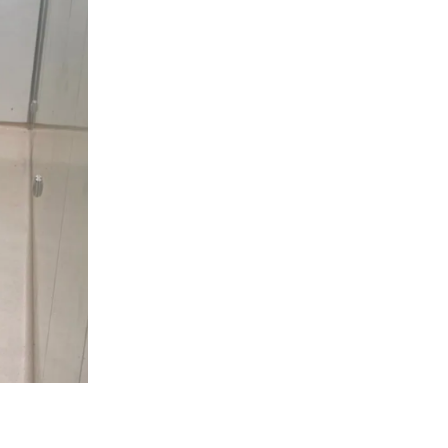
《無軌移
動櫃》