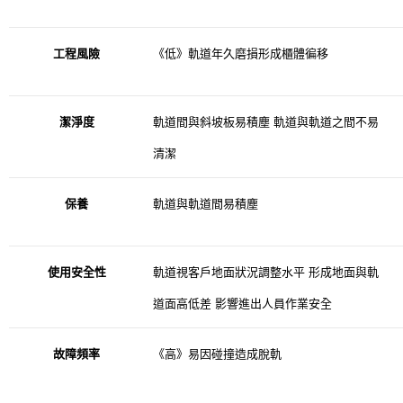
工程風險
《低》軌道年久磨損形成櫃體徧移
潔淨度
軌道間與斜坡板易積塵
軌道與軌道之間不易
清潔
保養
軌道與軌道間易積塵
使用安全性
軌道視客戶地面狀況調整水平
形成地面與軌
道面高低差
影響進出人員作業安全
故障頻率
《高》易因碰撞造成脫軌