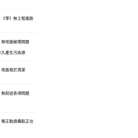
）《零》無工程風險
）無地面破壞問題
年久產生污染源
）地面易於清潔
）無前述各項問題
）導正軌俱備較正功