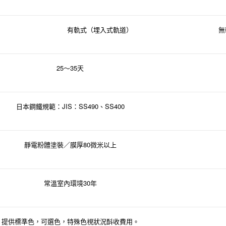
有軌式（埋入式軌道）
無
25
35
～
天
JIS
SS490
SS400
日本鋼鐵規範：
：
、
80
靜電粉體塗裝／膜厚
微米以上
30
常溫室內環境
年
提供標準色，可選色，特殊色視狀況酙收費用。