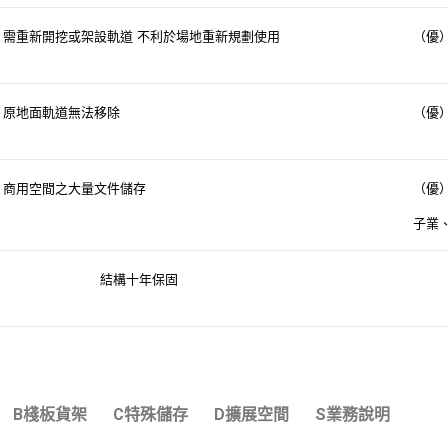
需重新開挖或架設軌道
不利於場地重新規劃使用
（優
原地面軌道無法移除
（優
商用空間之大量文件儲存
（優
子業
結構十年保固
B棧板貨架
C特殊儲存
D擴展空間
S業務說明