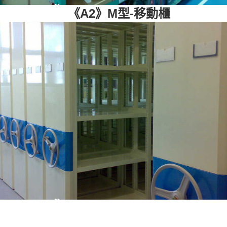
《A2M1
《A2》M型-移動櫃
》
M型：固定架
《A2M2
》