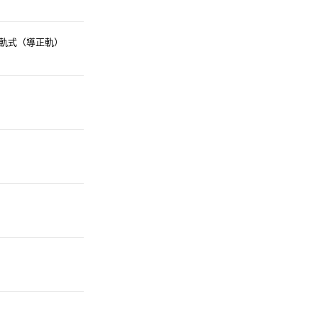
生化科技研發產業
軌式（導正軌）
實績