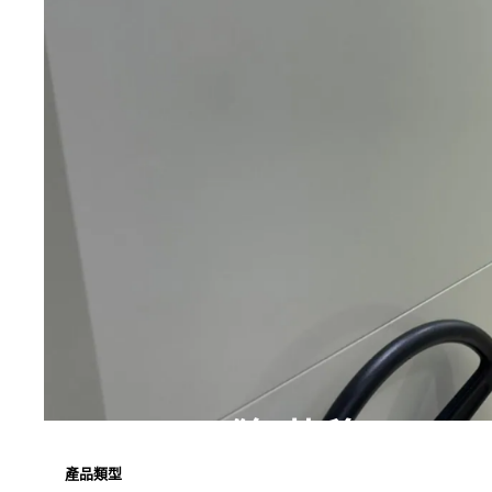
《無軌移
動櫃》
產品類型