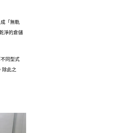
M型：橫拉櫃
良成「無軌
、乾淨的倉儲
等不同型式
。除此之