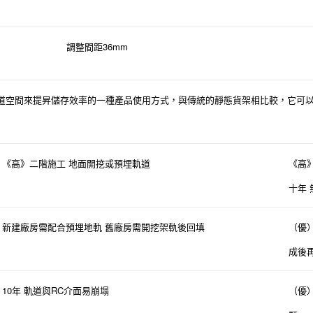
36mm
調整間距
道空間來提昇儲存效率的一種產品使用方式，與傳統的靜態貨架相比較，它可
《高》二階施工
地面開挖或預埋軌道
《高
十年
新建廠房需配合預埋地軌
舊廠房需開挖架軌後回填
（優
成後
10
RC
年
軌道與
介面易崩塌
（優