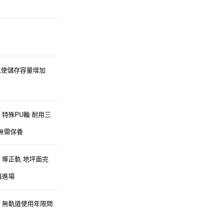
以使儲存容量增加
PU
》特殊
輪
耐用三
無需保養
）導正軌
地坪面完
再進場
）無軌道使用年限問