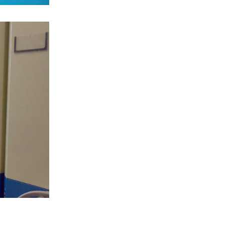
《A2M1
》
M型：固定架
《A2M3
》