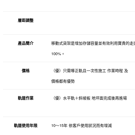
層距調整
產品簡介
移動式貨架是增加存儲容量並有效利用寶貴的走
100%
。
價格
（優）只需導正軌且一次性施工
作業時程
及
價格都有優勢
軌道作業
（優）水平軌＋斜坡板
地坪面完成後再進場
10
15
軌道使用年限
～
年
依客戶使用狀況而有增減