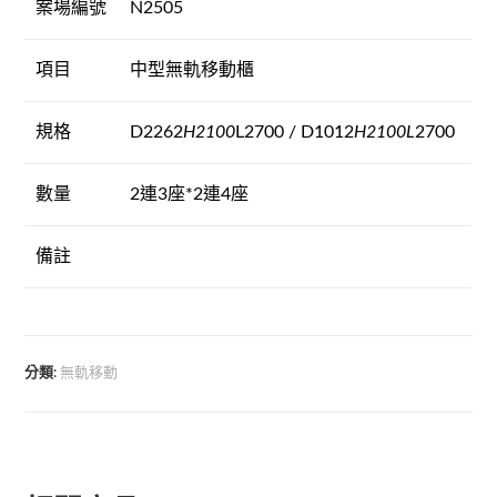
案場編號
N2505
項目
中型無軌移動櫃
規格
D2262
H2100
L2700 / D1012
H2100L
2700
數量
2連3座*2連4座
備註
分類:
無軌移動