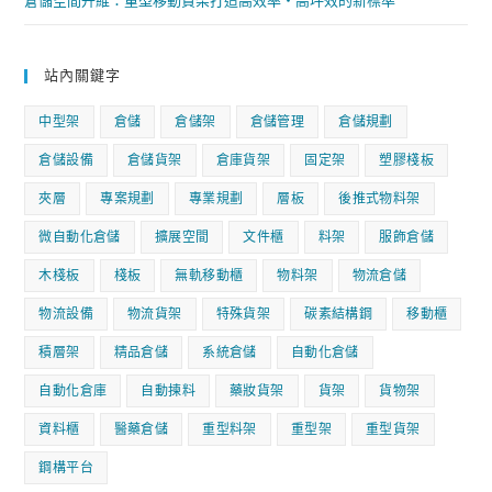
倉儲空間升維：重型移動貨架打造高效率‧高坪效的新標準
站內關鍵字
中型架
倉儲
倉儲架
倉儲管理
倉儲規劃
倉儲設備
倉儲貨架
倉庫貨架
固定架
塑膠棧板
夾層
專案規劃
專業規劃
層板
後推式物料架
微自動化倉儲
擴展空間
文件櫃
料架
服飾倉儲
木棧板
棧板
無軌移動櫃
物料架
物流倉儲
物流設備
物流貨架
特殊貨架
碳素結構鋼
移動櫃
積層架
精品倉儲
系統倉儲
自動化倉儲
自動化倉庫
自動揀料
藥妝貨架
貨架
貨物架
資料櫃
醫藥倉儲
重型料架
重型架
重型貨架
鋼構平台